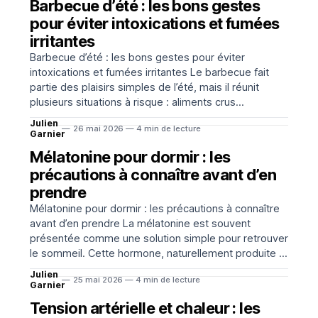
Barbecue d’été : les bons gestes
pour éviter intoxications et fumées
irritantes
Barbecue d’été : les bons gestes pour éviter
intoxications et fumées irritantes Le barbecue fait
partie des plaisirs simples de l’été, mais il réunit
plusieurs situations à risque : aliments crus
transportés au chaud, cuisson parfois incomplète,
Julien
26 mai 2026 — 4 min de lecture
ustensiles partagés et fumées proches du visage.
Garnier
Quelques réflexes suffisent pourtant à réduire
Mélatonine pour dormir : les
précautions à connaître avant d’en
prendre
Mélatonine pour dormir : les précautions à connaître
avant d’en prendre La mélatonine est souvent
présentée comme une solution simple pour retrouver
le sommeil. Cette hormone, naturellement produite le
soir par l’organisme, participe au réglage de l’horloge
Julien
25 mai 2026 — 4 min de lecture
biologique. Sous forme de complément ou de
Garnier
médicament selon les pays
Tension artérielle et chaleur : les