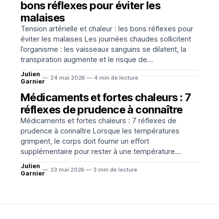
bons réflexes pour éviter les
malaises
Tension artérielle et chaleur : les bons réflexes pour
éviter les malaises Les journées chaudes sollicitent
l’organisme : les vaisseaux sanguins se dilatent, la
transpiration augmente et le risque de
déshydratation progresse. Chez certaines
Julien
24 mai 2026 — 4 min de lecture
personnes, notamment en cas d’hypertension, de
Garnier
maladie cardiovasculaire ou de traitement régulier,
Médicaments et fortes chaleurs : 7
ces changements peuvent favoriser
réflexes de prudence à connaître
Médicaments et fortes chaleurs : 7 réflexes de
prudence à connaître Lorsque les températures
grimpent, le corps doit fournir un effort
supplémentaire pour rester à une température
stable. Dans ce contexte, certains médicaments,
Julien
23 mai 2026 — 3 min de lecture
certaines maladies chroniques et la déshydratation
Garnier
peuvent rendre la chaleur plus difficile à supporter. La
règle essentielle reste