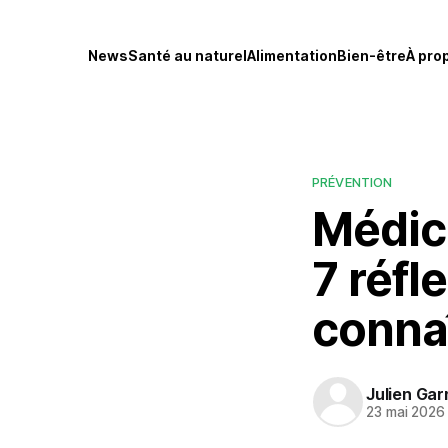
News
Santé au naturel
Alimentation
Bien-être
À pro
PRÉVENTION
Médica
7 réfl
conna
Julien Gar
23 mai 2026