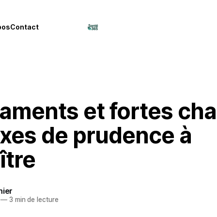
pos
Contact
ments et fortes chal
exes de prudence à
ître
nier
—
3 min de lecture