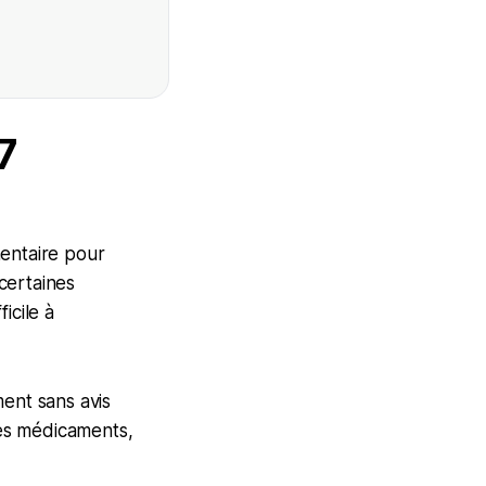
7
mentaire pour
certaines
icile à
ment sans avis
es médicaments,