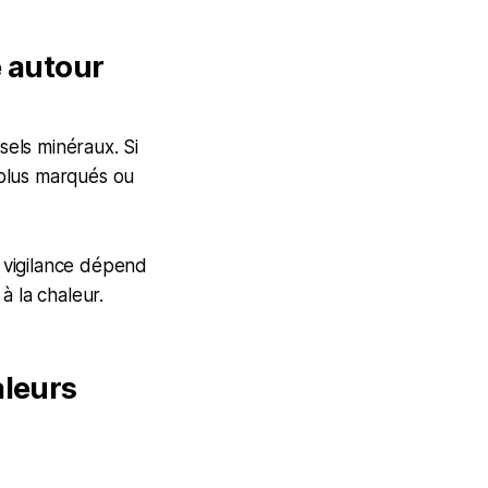
e autour
sels minéraux. Si
e plus marqués ou
 vigilance dépend
 à la chaleur.
aleurs