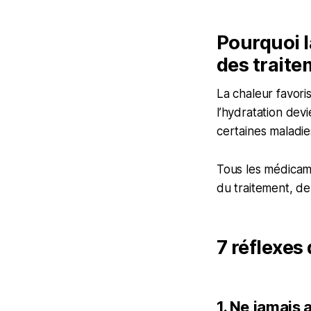
Pourquoi l
des trait
La chaleur favori
l’hydratation dev
certaines maladie
Tous les médicam
du traitement, de 
7 réflexes
1. Ne jamais 