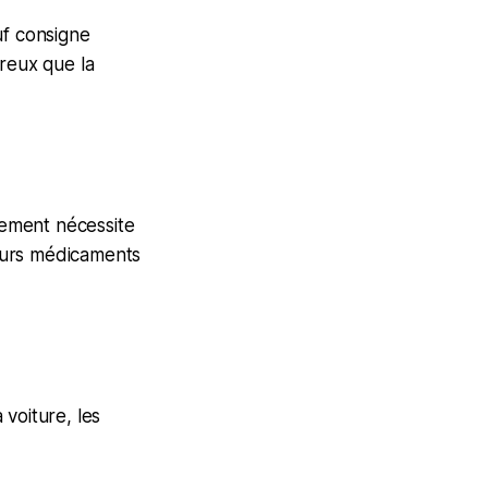
uf consigne
ereux que la
itement nécessite
ieurs médicaments
 voiture, les