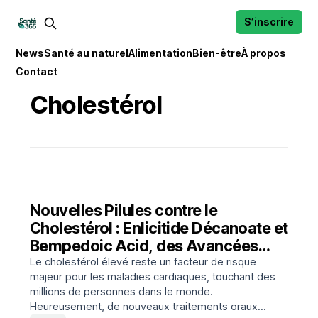
S’inscrire
News
Santé au naturel
Alimentation
Bien-être
À propos
Contact
Cholestérol
Nouvelles Pilules contre le
Cholestérol : Enlicitide Décanoate et
Bempedoic Acid, des Avancées
Prometteuses
Le cholestérol élevé reste un facteur de risque
majeur pour les maladies cardiaques, touchant des
millions de personnes dans le monde.
Heureusement, de nouveaux traitements oraux