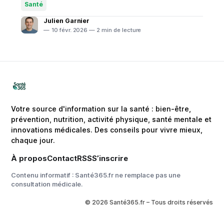
comme l'enlicitide décanoate et le bempedoic acid
Santé
offrent des alternatives efficaces aux statines
Julien Garnier
traditionnelles, particulièrement pour ceux qui y sont
10 févr. 2026 — 2 min de lecture
intolérants. Ces
Votre source d'information sur la santé : bien-être,
prévention, nutrition, activité physique, santé mentale et
innovations médicales. Des conseils pour vivre mieux,
chaque jour.
À propos
Contact
RSS
S’inscrire
Contenu informatif : Santé365.fr ne remplace pas une
consultation médicale.
© 2026 Santé365.fr – Tous droits réservés