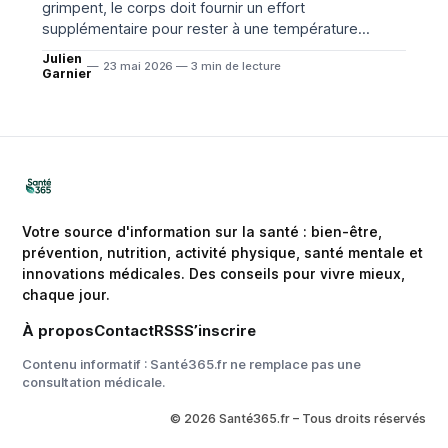
grimpent, le corps doit fournir un effort
supplémentaire pour rester à une température
stable. Dans ce contexte, certains médicaments,
Julien
23 mai 2026 — 3 min de lecture
certaines maladies chroniques et la déshydratation
Garnier
peuvent rendre la chaleur plus difficile à supporter. La
règle essentielle reste
Votre source d'information sur la santé : bien-être,
prévention, nutrition, activité physique, santé mentale et
innovations médicales. Des conseils pour vivre mieux,
chaque jour.
À propos
Contact
RSS
S’inscrire
Contenu informatif : Santé365.fr ne remplace pas une
consultation médicale.
© 2026 Santé365.fr – Tous droits réservés