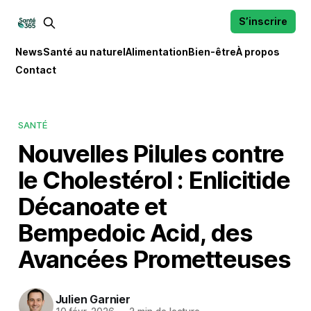
S’inscrire
News
Santé au naturel
Alimentation
Bien-être
À propos
Contact
SANTÉ
Nouvelles Pilules contre
le Cholestérol : Enlicitide
Décanoate et
Bempedoic Acid, des
Avancées Prometteuses
Julien Garnier