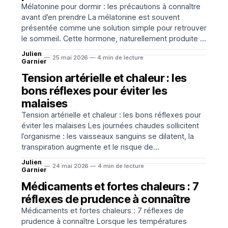
Mélatonine pour dormir : les précautions à connaître
avant d’en prendre La mélatonine est souvent
présentée comme une solution simple pour retrouver
le sommeil. Cette hormone, naturellement produite le
soir par l’organisme, participe au réglage de l’horloge
Julien
25 mai 2026 — 4 min de lecture
biologique. Sous forme de complément ou de
Garnier
médicament selon les pays
Tension artérielle et chaleur : les
bons réflexes pour éviter les
malaises
Tension artérielle et chaleur : les bons réflexes pour
éviter les malaises Les journées chaudes sollicitent
l’organisme : les vaisseaux sanguins se dilatent, la
transpiration augmente et le risque de
déshydratation progresse. Chez certaines
Julien
24 mai 2026 — 4 min de lecture
personnes, notamment en cas d’hypertension, de
Garnier
maladie cardiovasculaire ou de traitement régulier,
Médicaments et fortes chaleurs : 7
ces changements peuvent favoriser
réflexes de prudence à connaître
Médicaments et fortes chaleurs : 7 réflexes de
prudence à connaître Lorsque les températures