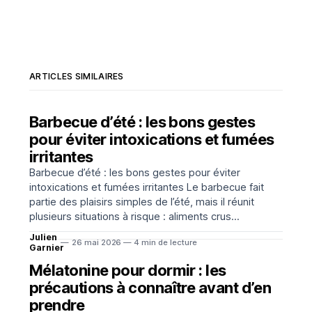
ARTICLES SIMILAIRES
Barbecue d’été : les bons gestes
pour éviter intoxications et fumées
irritantes
Barbecue d’été : les bons gestes pour éviter
intoxications et fumées irritantes Le barbecue fait
partie des plaisirs simples de l’été, mais il réunit
plusieurs situations à risque : aliments crus
transportés au chaud, cuisson parfois incomplète,
Julien
26 mai 2026 — 4 min de lecture
ustensiles partagés et fumées proches du visage.
Garnier
Quelques réflexes suffisent pourtant à réduire
Mélatonine pour dormir : les
précautions à connaître avant d’en
prendre