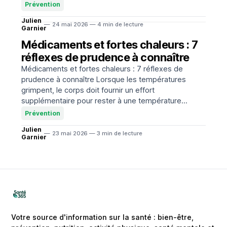
déshydratation progresse. Chez certaines
Prévention
personnes, notamment en cas d’hypertension, de
Julien
maladie cardiovasculaire ou de traitement régulier,
24 mai 2026 — 4 min de lecture
Garnier
ces changements peuvent favoriser
Médicaments et fortes chaleurs : 7
réflexes de prudence à connaître
Médicaments et fortes chaleurs : 7 réflexes de
prudence à connaître Lorsque les températures
grimpent, le corps doit fournir un effort
supplémentaire pour rester à une température
stable. Dans ce contexte, certains médicaments,
Prévention
certaines maladies chroniques et la déshydratation
Julien
peuvent rendre la chaleur plus difficile à supporter. La
23 mai 2026 — 3 min de lecture
Garnier
règle essentielle reste
Votre source d'information sur la santé : bien-être,