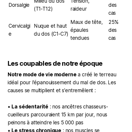
Milieu du dos
Tension,
Dorsalgie
des
(T1-T12)
raideur
cas
Maux de tête,
25%
Cervicalgi
Nuque et haut
épaules
des
e
du dos (C1-C7)
tendues
cas
Les coupables de notre époque
Notre mode de vie moderne
a créé le terreau
idéal pour l'épanouissement du mal de dos. Les
causes se multiplient et s'entremêlent :
•
La sédentarité
: nos ancêtres chasseurs-
cueilleurs parcouraient 15 km par jour, nous
peinons à atteindre les 5 000 pas
•
Le stress chronique
: nos muscles se