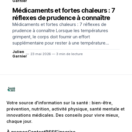
personnes, notamment en cas d’hypertension, de
Garnier
maladie cardiovasculaire ou de traitement régulier,
Médicaments et fortes chaleurs : 7
ces changements peuvent favoriser
réflexes de prudence à connaître
Médicaments et fortes chaleurs : 7 réflexes de
prudence à connaître Lorsque les températures
grimpent, le corps doit fournir un effort
supplémentaire pour rester à une température
stable. Dans ce contexte, certains médicaments,
Julien
23 mai 2026 — 3 min de lecture
certaines maladies chroniques et la déshydratation
Garnier
peuvent rendre la chaleur plus difficile à supporter. La
règle essentielle reste
Votre source d'information sur la santé : bien-être,
prévention, nutrition, activité physique, santé mentale et
innovations médicales. Des conseils pour vivre mieux,
chaque jour.
À propos
Contact
RSS
S’inscrire