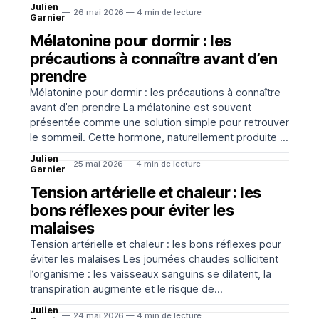
transportés au chaud, cuisson parfois incomplète,
Julien
26 mai 2026 — 4 min de lecture
ustensiles partagés et fumées proches du visage.
Garnier
Quelques réflexes suffisent pourtant à réduire
Mélatonine pour dormir : les
précautions à connaître avant d’en
prendre
Mélatonine pour dormir : les précautions à connaître
avant d’en prendre La mélatonine est souvent
présentée comme une solution simple pour retrouver
le sommeil. Cette hormone, naturellement produite le
soir par l’organisme, participe au réglage de l’horloge
Julien
25 mai 2026 — 4 min de lecture
biologique. Sous forme de complément ou de
Garnier
médicament selon les pays
Tension artérielle et chaleur : les
bons réflexes pour éviter les
malaises
Tension artérielle et chaleur : les bons réflexes pour
éviter les malaises Les journées chaudes sollicitent
l’organisme : les vaisseaux sanguins se dilatent, la
transpiration augmente et le risque de
déshydratation progresse. Chez certaines
Julien
24 mai 2026 — 4 min de lecture