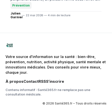
rayonnement solaire, peut devenir irritant lors des
Prévention
épisodes
Julien
22 mai 2026 — 4 min de lecture
Garnier
Votre source d'information sur la santé : bien-être,
prévention, nutrition, activité physique, santé mentale et
innovations médicales. Des conseils pour vivre mieux,
chaque jour.
À propos
Contact
RSS
S’inscrire
Contenu informatif : Santé365.fr ne remplace pas une
consultation médicale.
© 2026 Santé365.fr – Tous droits réservés