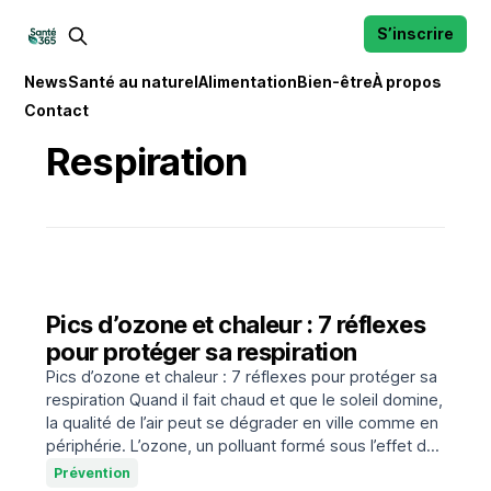
S’inscrire
News
Santé au naturel
Alimentation
Bien-être
À propos
Contact
Respiration
Pics d’ozone et chaleur : 7 réflexes
pour protéger sa respiration
Pics d’ozone et chaleur : 7 réflexes pour protéger sa
respiration Quand il fait chaud et que le soleil domine,
la qualité de l’air peut se dégrader en ville comme en
périphérie. L’ozone, un polluant formé sous l’effet du
rayonnement solaire, peut devenir irritant lors des
Prévention