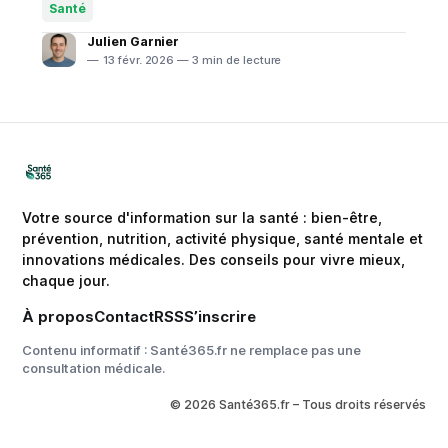
scientifiques récentes identifient des protéines clés,
Santé
comme DMTF1 et PF4, capables de rajeunir le
Julien Garnier
cerveau chez des modèles animaux, ouvrant
13 févr. 2026 — 3 min de lecture
Votre source d'information sur la santé : bien-être,
prévention, nutrition, activité physique, santé mentale et
innovations médicales. Des conseils pour vivre mieux,
chaque jour.
À propos
Contact
RSS
S’inscrire
Contenu informatif : Santé365.fr ne remplace pas une
consultation médicale.
© 2026 Santé365.fr – Tous droits réservés