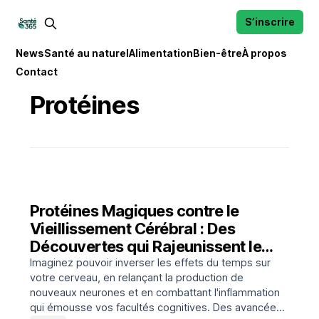
S’inscrire
News
Santé au naturel
Alimentation
Bien-être
À propos
Contact
Protéines
Protéines Magiques contre le
Vieillissement Cérébral : Des
Découvertes qui Rajeunissent le
Cerveau en Laboratoire
Imaginez pouvoir inverser les effets du temps sur
votre cerveau, en relançant la production de
nouveaux neurones et en combattant l'inflammation
qui émousse vos facultés cognitives. Des avancées