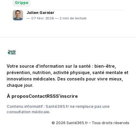
ignorer. Selon le dernier bulletin de Santé publique
Grippe
France du 4 février 2025,
Julien Garnier
07 févr. 2026 — 2 min de lecture
Votre source d'information sur la santé : bien-être,
prévention, nutrition, activité physique, santé mentale et
innovations médicales. Des conseils pour vivre mieux,
chaque jour.
À propos
Contact
RSS
S’inscrire
Contenu informatif : Santé365.fr ne remplace pas une
consultation médicale.
© 2026 Santé365.fr – Tous droits réservés