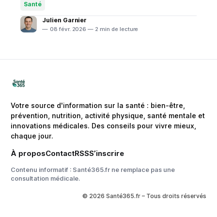
découverte récente pourrait révolutionner les
Santé
traitements : le timing de la chimiothérapie
Julien Garnier
08 févr. 2026 — 2 min de lecture
Votre source d'information sur la santé : bien-être,
prévention, nutrition, activité physique, santé mentale et
innovations médicales. Des conseils pour vivre mieux,
chaque jour.
À propos
Contact
RSS
S’inscrire
Contenu informatif : Santé365.fr ne remplace pas une
consultation médicale.
© 2026 Santé365.fr – Tous droits réservés