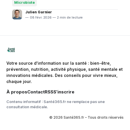
chercheurs ont identifié dans le microbiote intestinal
Microbiote
des nourrissons une molécule et des bactéries
Julien Garnier
spécifiques qui pourraient freiner
08 févr. 2026 — 2 min de lecture
Votre source d'information sur la santé : bien-être,
prévention, nutrition, activité physique, santé mentale et
innovations médicales. Des conseils pour vivre mieux,
chaque jour.
À propos
Contact
RSS
S’inscrire
Contenu informatif : Santé365.fr ne remplace pas une
consultation médicale.
© 2026 Santé365.fr – Tous droits réservés